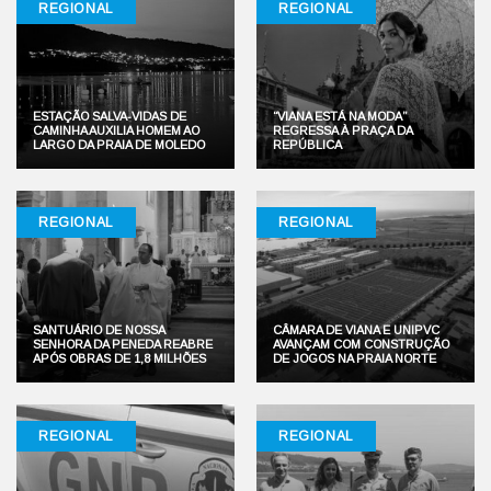
REGIONAL
REGIONAL
ESTAÇÃO SALVA-VIDAS DE
“VIANA ESTÁ NA MODA”
CAMINHA AUXILIA HOMEM AO
REGRESSA À PRAÇA DA
LARGO DA PRAIA DE MOLEDO
REPÚBLICA
REGIONAL
REGIONAL
SANTUÁRIO DE NOSSA
CÂMARA DE VIANA E UNIPVC
SENHORA DA PENEDA REABRE
AVANÇAM COM CONSTRUÇÃO
APÓS OBRAS DE 1,8 MILHÕES
DE JOGOS NA PRAIA NORTE
REGIONAL
REGIONAL