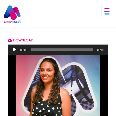
DOWNLOAD
Reprodutor
de
00:00
00:00
áudio