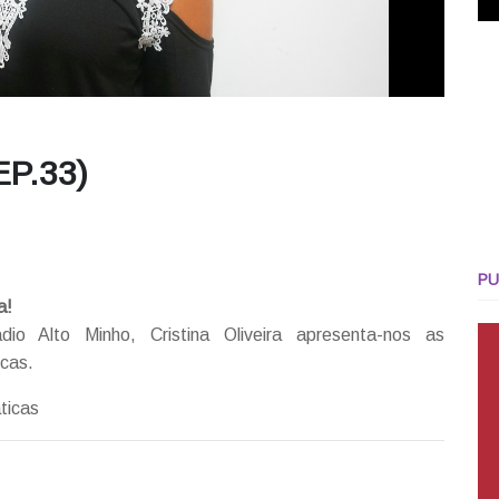
P.33)
PU
a!
o Alto Minho, Cristina Oliveira apresenta-nos as
icas.
ticas