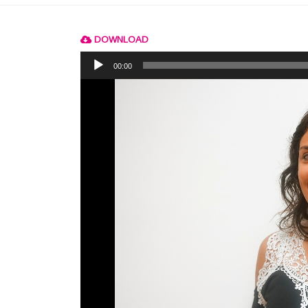
DOWNLOAD
Reprodutor
de
00:00
áudio