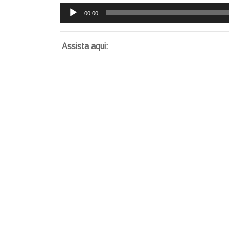
Reprodutor
00:00
de
áudio
Assista aqui: