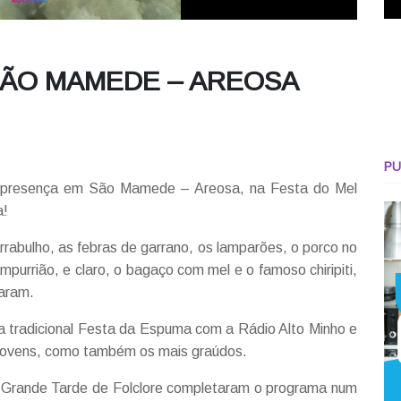
 SÃO MAMEDE – AREOSA
PU
u presença em São Mamede – Areosa, na Festa do Mel
a!
rabulho, as febras de garrano, os lamparões, o porco no
purrião, e claro, o bagaço com mel e o famoso chiripiti,
saram.
a tradicional Festa da Espuma com a Rádio Alto Minho e
 jovens, como também os mais graúdos.
 Grande Tarde de Folclore completaram o programa num