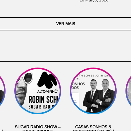
16 Março, 2026
VER MAIS
&
SUGAR RADIO SHOW –
CASAS SONHOS &