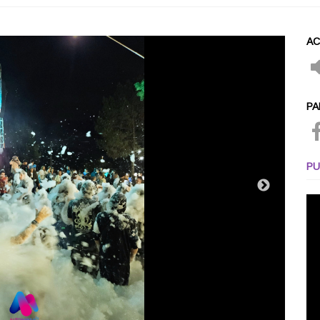
AC
PA
PU