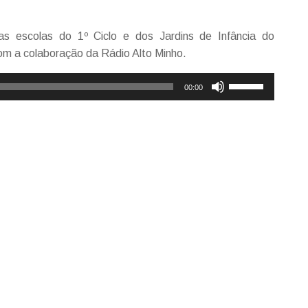
as escolas do 1º Ciclo e dos Jardins de Infância do
om a colaboração da Rádio Alto Minho.
Use
00:00
as
setas
cima/baixo
para
aumentar
ou
diminuir
o
volume.