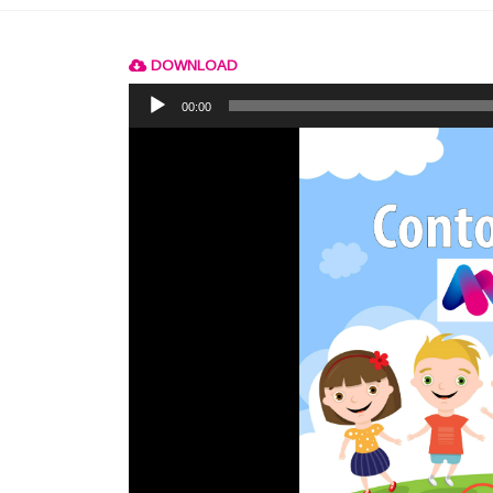
DOWNLOAD
Reprodutor
de
00:00
áudio