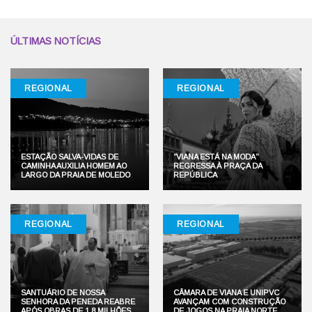
ÚLTIMAS NOTÍCIAS
REGIONAL
REGIONAL
ESTAÇÃO SALVA-VIDAS DE
“VIANA ESTÁ NA MODA”
CAMINHA AUXILIA HOMEM AO
REGRESSA À PRAÇA DA
LARGO DA PRAIA DE MOLEDO
REPÚBLICA
REGIONAL
REGIONAL
SANTUÁRIO DE NOSSA
CÂMARA DE VIANA E UNIPVC
SENHORA DA PENEDA REABRE
AVANÇAM COM CONSTRUÇÃO
APÓS OBRAS DE 1,8 MILHÕES
DE JOGOS NA PRAIA NORTE