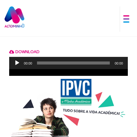
DOWNLOAD
Reprodutor
de
00:00
00:00
áudio