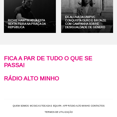
EX-ALUNA DA UNIPVC
RICHIE HAWTIN ATUA ESTA
CONQUISTA OURO E BRONZE
SEXTA-FEIRA NA PRAÇA DA
COM CAMPANHA SOBRE
REPÚBLICA
DESIGUALDADE DE GÉNERO
FICA A PAR DE TUDO O QUE SE
PASSA!
RÁDIO ALTO MINHO
QUEM SOMOS
MÚSICAS TOCADAS
EQUIPA
APP RÁDIO ALTO MINHO
CONTACTOS
TERMOS DE UTILIZAÇÃO