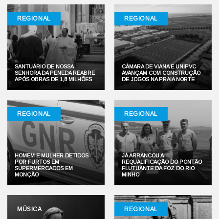
REGIONAL
REGIONAL
SANTUÁRIO DE NOSSA
CÂMARA DE VIANA E UNIPVC
SENHORA DA PENEDA REABRE
AVANÇAM COM CONSTRUÇÃO
APÓS OBRAS DE 1,8 MILHÕES
DE JOGOS NA PRAIA NORTE
REGIONAL
REGIONAL
HOMEM E MULHER DETIDOS
JÁ ARRANCOU A
POR FURTOS EM
REQUALIFICAÇÃO DO PONTÃO
SUPERMERCADOS EM
FLUTUANTE DA FOZ DO RIO
MONÇÃO
MINHO
MÚSICA
REGIONAL