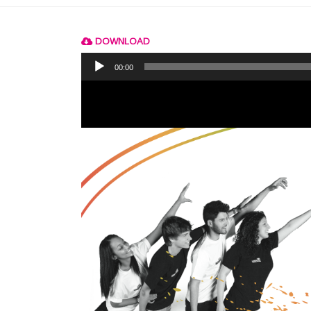
DOWNLOAD
Reprodutor
de
00:00
áudio