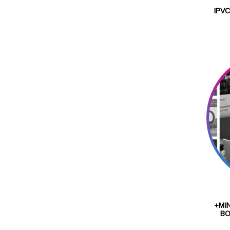
IPVC
+MI
BO