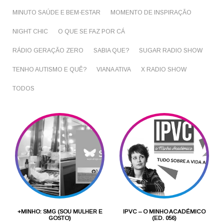
MINUTO SAÚDE E BEM-ESTAR
MOMENTO DE INSPIRAÇÃO
NIGHT CHIC
O QUE SE FAZ POR CÁ
RÁDIO GERAÇÃO ZERO
SABIA QUE?
SUGAR RADIO SHOW
TENHO AUTISMO E QUÊ?
VIANA ATIVA
X RADIO SHOW
TODOS
+MINHO: SMG (SOU MULHER E
IPVC – O MINHO ACADÉMICO
GOSTO)
(ED. 056)